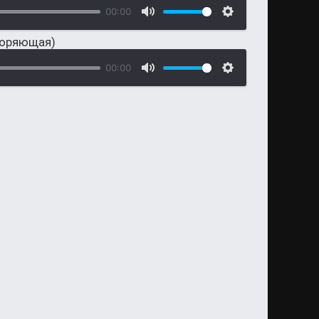
00:00
воряющая)
00:00