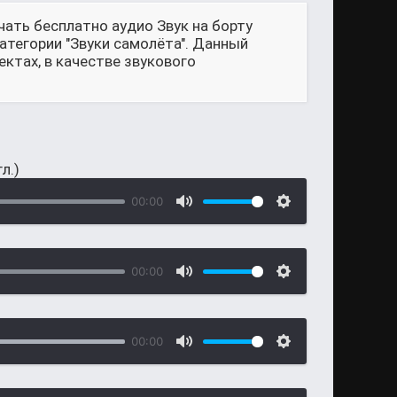
чать бесплатно аудио Звук на борту
атегории "Звуки самолёта". Данный
ктах, в качестве звукового
л.)
00:00
00:00
00:00