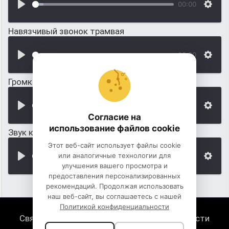
00:00
Навязчивый звонок трамвая
00:00
Громкий сигнал (звук) трамвая
00:00
Согласие на
использование файлов cookie
Звук колокольчика американского трамвая
Этот веб-сайт использует файлы cookie
или аналогичные технологии для
00:00
улучшения вашего просмотра и
предоставления персонализированных
рекомендаций. Продолжая использовать
наш веб-сайт, вы соглашаетесь с нашей
Политикой конфиденциальности
Связь с нами
Политика конфиденциальности