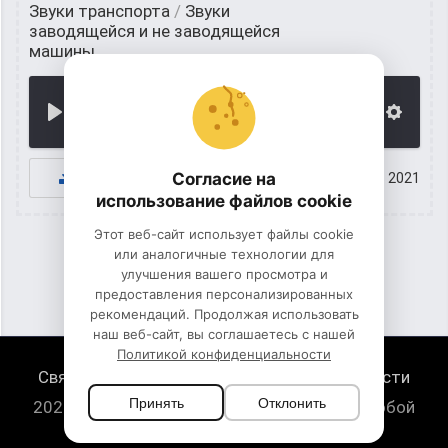
Звуки транспорта
/
Звуки
заводящейся и не заводящейся
машины
00:00
К СКАЧИВАНИЮ
Согласие на
24 июнь 2021
использование файлов cookie
Этот веб-сайт использует файлы cookie
или аналогичные технологии для
улучшения вашего просмотра и
1
2
предоставления персонализированных
рекомендаций. Продолжая использовать
наш веб-сайт, вы соглашаетесь с нашей
Политикой конфиденциальности
Связь с нами
Политика конфиденциальности
Принять
Отклонить
2026 HugeSounds.com - скачать звуки на любой
случай