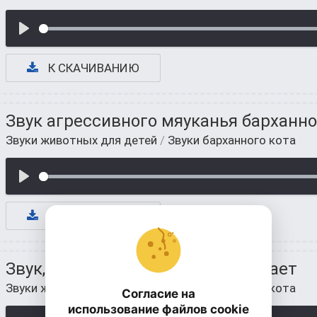
К СКАЧИВАНИЮ
Звук агрессивного мяуканья барханно
Звуки животных для детей
/
Звуки барханного кота
К СКАЧИВАНИЮ
Звук, как барханный кот мурлыкает
Звуки животных для детей
/
Звуки барханного кота
Согласие на
использование файлов cookie