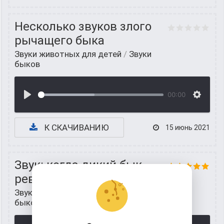
Несколько звуков злого
рычащего быка
Звуки животных для детей
/
Звуки
быков
00:00
К СКАЧИВАНИЮ
15 июнь 2021
Звук: когда дикий бык
ревёт от злости
Звуки животных для детей
/
Звуки
быков