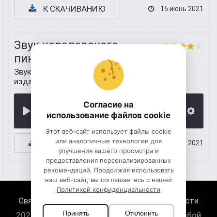
К СКАЧИВАНИЮ
15 июнь 2021
Звук королевского
пингвина
Звуки животных для детей
/
Звуки
издаваемые пингвинами
Согласие на
00:00
использование файлов cookie
Этот веб-сайт использует файлы cookie
или аналогичные технологии для
К СКАЧИВАНИЮ
15 июнь 2021
улучшения вашего просмотра и
предоставления персонализированных
рекомендаций. Продолжая использовать
наш веб-сайт, вы соглашаетесь с нашей
Политикой конфиденциальности
Связь с нами
Политика конфиденциальности
Принять
Отклонить
2026 HugeSounds.com - скачать звуки на любой