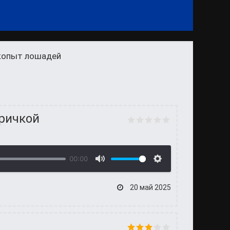
 копыт лошадей
бричкой
00:00
20 май 2025