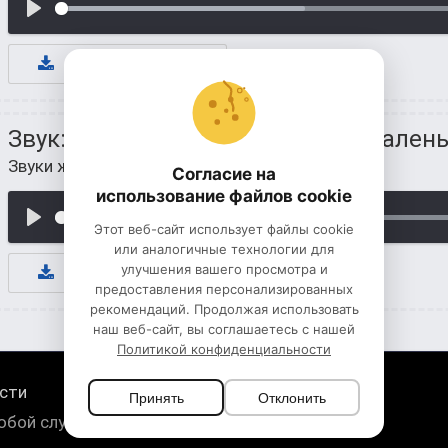
К СКАЧИВАНИЮ
Звук: кис-кис-кис (Подзывают малень
Звуки животных для детей
/
Звуки котят
Согласие на
использование файлов cookie
Этот веб-сайт использует файлы cookie
или аналогичные технологии для
улучшения вашего просмотра и
К СКАЧИВАНИЮ
предоставления персонализированных
рекомендаций. Продолжая использовать
наш веб-сайт, вы соглашаетесь с нашей
Политикой конфиденциальности
сти
Принять
Отклонить
юбой случай