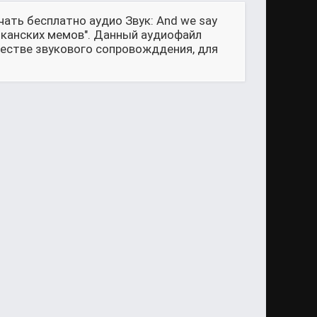
ать бесплатно аудио Звук: And we say
риканских мемов". Данный аудиофайл
честве звукового сопровожддения, для