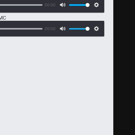
00:00
СМС
00:00