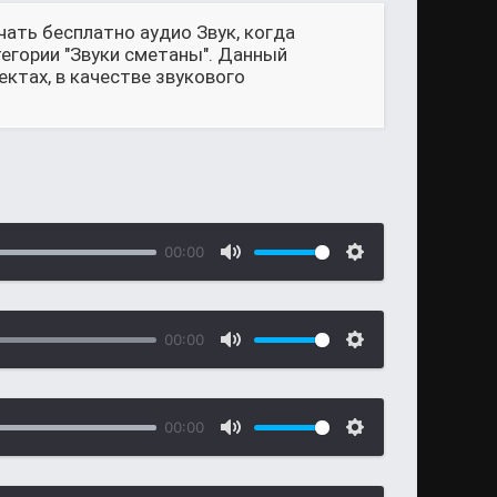
чать бесплатно аудио Звук, когда
тегории "Звуки сметаны". Данный
ктах, в качестве звукового
00:00
00:00
00:00