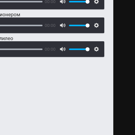
00:00
лионером
00:00
алилео
00:00