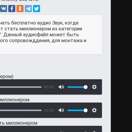
чать бесплатно аудио Звук, когда
чет стать миллионером из категории
м". Данный аудиофайл может быть
ового сопровожддения, для монтажа и
нером)
00:00
 миллионером
00:00
тать миллионером