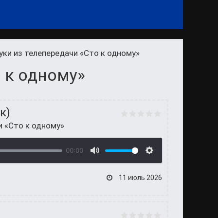
уки из телепередачи «Сто к одному»
о к одному»
к)
и «Сто к одному»
00:00
11 июль 2026