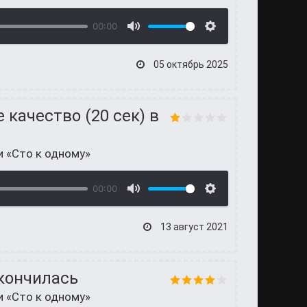
00:00
05 октябрь 2025
 качество (20 сек) в
и «Сто к одному»
00:00
13 август 2021
акончилась
и «Сто к одному»