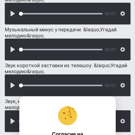
00:00
Музыкальный минус у передачи: &laquo;Угадай
мелодию&raquo;
00:00
Звук короткой заставки из телешоу: &laquo;Угадай
мелодию&raquo;
00:00
Звук, когда раунд закончился: &laquo;Угадай
мелодию&raquo;
00:00
Согласие на