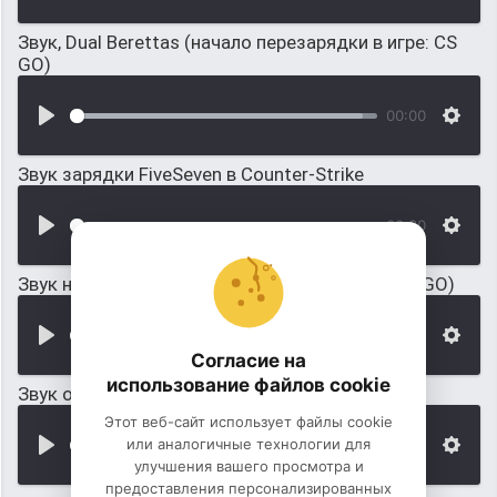
Звук, Dual Berettas (начало перезарядки в игре: CS
GO)
00:00
Звук зарядки FiveSeven в Counter-Strike
00:00
Звук ножа фальчион в игре: Counter Strike (CS GO)
00:00
Согласие на
использование файлов cookie
Звук открытия кейса в игре: Counter Strike 1.6
Этот веб-сайт использует файлы cookie
или аналогичные технологии для
00:00
улучшения вашего просмотра и
предоставления персонализированных