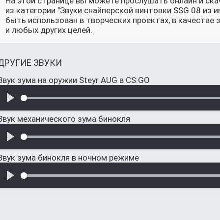
На этой странице вы можете прослушать онлайн и ска
из категории "Звуки снайперской винтовки SSG 08 из 
быть использован в творческих проектах, в качестве
и любых других целей.
ДРУГИЕ ЗВУКИ
Звук зума на оружии Steyr AUG в CS:GO
Звук механического зума бинокля
Звук зума бинокля в ночном режиме