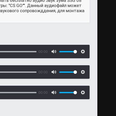
чать бесплатно аудио Звук зума SSG 08
игры: "CS GO"". Данный аудиофайл может
 звукового сопровожддения, для монтажа
00:00
00:00
00:00