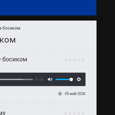
а босиком
иком
е босиком
00:00
05 май 2026
му