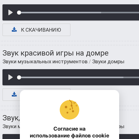
К СКАЧИВАНИЮ
Звук красивой игры на домре
Звуки музыкальных инструментов
/
Звуки домры
К СКАЧИВАНИЮ
Звук, мелодии на домре
Звуки музыкальных инструментов
/
Звуки домры
Согласие на
использование файлов cookie