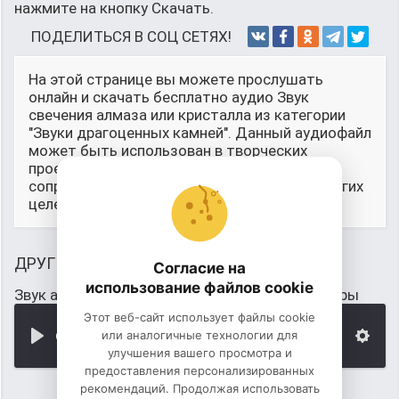
нажмите на кнопку Скачать.
ПОДЕЛИТЬСЯ В СОЦ СЕТЯХ!
На этой странице вы можете прослушать
онлайн и скачать бесплатно аудио Звук
свечения алмаза или кристалла из категории
"Звуки драгоценных камней". Данный аудиофайл
может быть использован в творческих
проектах, в качестве звукового
сопровожддения, для монтажа и любых других
целей.
ДРУГИЕ ЗВУКИ
Согласие на
использование файлов cookie
Звук алмаза для озвучивания какой-нибудь игры
Этот веб-сайт использует файлы cookie
или аналогичные технологии для
00:00
улучшения вашего просмотра и
предоставления персонализированных
рекомендаций. Продолжая использовать