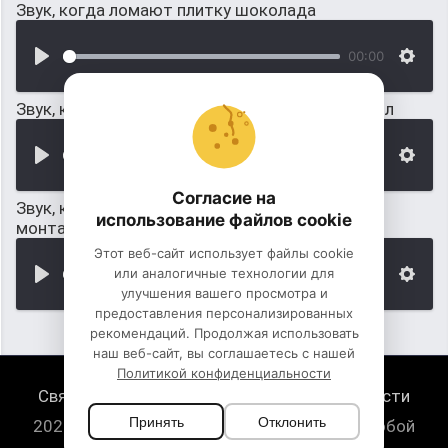
Звук, когда ломают плитку шоколада
00:00
Звук, когда намеренно ломают деревянный пол
00:00
Согласие на
Звук, когда ломают плитку шоколада (для
использование файлов cookie
монтажа)
Этот веб-сайт использует файлы cookie
или аналогичные технологии для
00:00
улучшения вашего просмотра и
предоставления персонализированных
рекомендаций. Продолжая использовать
наш веб-сайт, вы соглашаетесь с нашей
Политикой конфиденциальности
Связь с нами
Политика конфиденциальности
Принять
Отклонить
2026 HugeSounds.com - скачать звуки на любой
случай