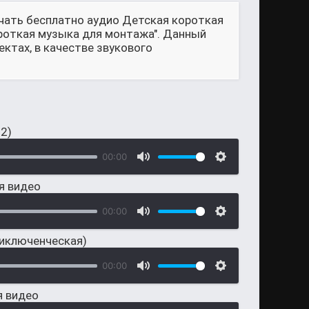
ачать бесплатно аудио Детская короткая
ороткая музыка для монтажа". Данный
ктах, в качестве звукового
2)
00:00
я видео
00:00
риключенческая)
00:00
я видео