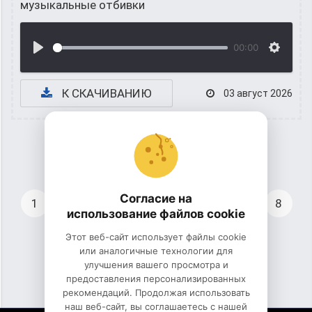
музыкальные отбивки
00:00
К СКАЧИВАНИЮ
03 август 2026
Согласие на
1
2
3
4
5
6
7
8
использование файлов cookie
Этот веб-сайт использует файлы cookie
9
10
...
1157
или аналогичные технологии для
улучшения вашего просмотра и
предоставления персонализированных
рекомендаций. Продолжая использовать
наш веб-сайт, вы соглашаетесь с нашей