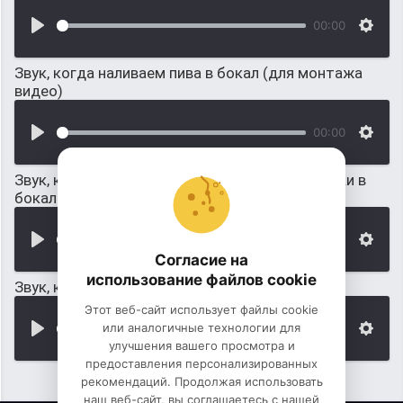
00:00
Звук, когда наливаем пива в бокал (для монтажа
видео)
00:00
Звук, когда официант переливает пива из банки в
бокал
00:00
Согласие на
использование файлов cookie
Звук, когда из бутылки наливают яд в бокал
Этот веб-сайт использует файлы cookie
или аналогичные технологии для
00:00
улучшения вашего просмотра и
предоставления персонализированных
рекомендаций. Продолжая использовать
наш веб-сайт, вы соглашаетесь с нашей