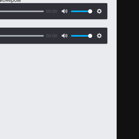
лионером
00:00
00:00