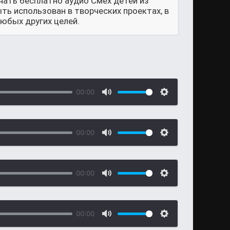
чать бесплатно аудио Смех детей из
ть использован в творческих проектах, в
юбых других целей.
00:00
00:00
00:00
00:00